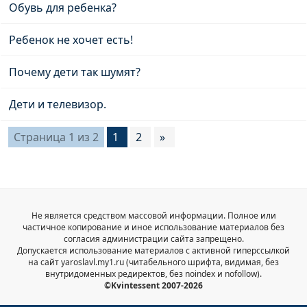
Обувь для ребенка?
Ребенок не хочет есть!
Почему дети так шумят?
Дети и телевизор.
Страница
1
из
2
1
2
»
Не является средством массовой информации. Полное или
частичное копирование и иное использование материалов без
согласия администрации сайта запрещено.
Допускается использование материалов с активной гиперссылкой
на сайт yaroslavl.my1.ru (читабельного шрифта, видимая, без
внутридоменных редиректов, без noindex и nofollow).
©Kvintessent 2007-2026