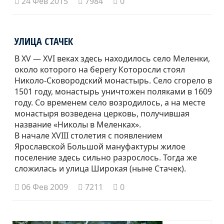
24 Фев 2015
7984
0
УЛИЦА СТАЧЕК
В XV — XVI веках здесь находилось село Меленки,
около которого на берегу Которосли стоял
Николо-Сковородский монастырь. Село сгорело в
1501 году, монастырь уничтожен поляками в 1609
году. Со временем село возродилось, а на месте
монастыря возведена церковь, получившая
название «Николы в Меленках».
В начале XVIII столетия с появлением
Ярославской Большой мануфактуры жилое
поселение здесь сильно разрослось. Тогда же
сложилась и улица Широкая (ныне Стачек).
06 Фев 2009
7211
0