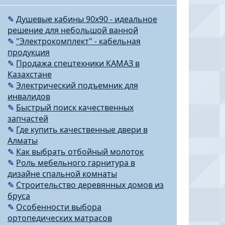
✎
Душевые кабины 90х90 - идеальное
решение для небольшой ванной
✎
"Электрокомплект" - кабельная
продукция
✎
Продажа спецтехники КАМАЗ в
Казахстане
✎
Электрический подъемник для
инвалидов
✎
Быстрый поиск качественных
запчастей
✎
Где купить качественные двери в
Алматы
✎
Как выбрать отбойный молоток
✎
Роль мебельного гарнитура в
дизайне спальной комнаты
✎
Строительство деревянных домов из
бруса
✎
Особенности выбора
ортопедических матрасов