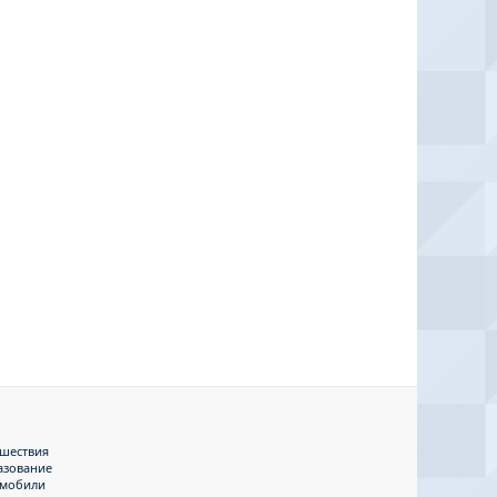
шествия
азование
омобили