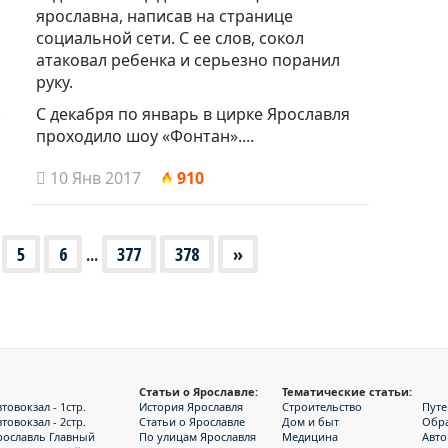
ярославна, написав на странице
социальной сети. С ее слов, сокол
атаковал ребенка и серьезно поранил
руку.
С декабря по январь в цирке Ярославля
проходило шоу «Фонтан»....
10 Янв 2017
910
5
6
...
377
378
»
Статьи о Ярославле:
Тематические статьи:
овокзал - 1стр.
История Ярославля
Строительство
Путе
овокзал - 2стр.
Статьи о Ярославле
Дом и быт
Обр
рославль Главный
По улицам Ярославля
Медицина
Авт