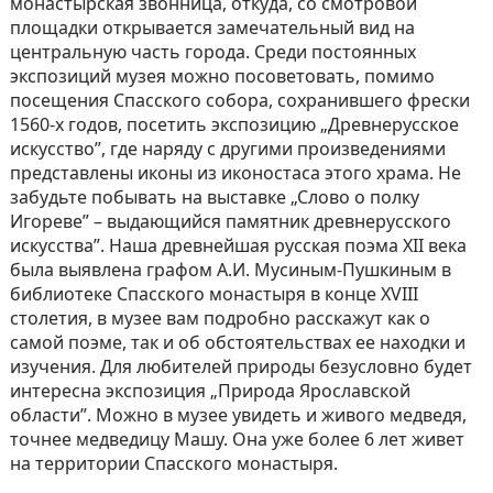
монастырская звонница, откуда, со смотровой
площадки открывается замечательный вид на
центральную часть города. Среди постоянных
экспозиций музея можно посоветовать, помимо
посещения Спасского собора, сохранившего фрески
1560-х годов, посетить экспозицию „Древнерусское
искусство”, где наряду с другими произведениями
представлены иконы из иконостаса этого храма. Не
забудьте побывать на выставке „Слово о полку
Игореве” – выдающийся памятник древнерусского
искусства”. Наша древнейшая русская поэма XII века
была выявлена графом А.И. Мусиным-Пушкиным в
библиотеке Спасского монастыря в конце XVIII
столетия, в музее вам подробно расскажут как о
самой поэме, так и об обстоятельствах ее находки и
изучения. Для любителей природы безусловно будет
интересна экспозиция „Природа Ярославской
области”. Можно в музее увидеть и живого медведя,
точнее медведицу Машу. Она уже более 6 лет живет
на территории Спасского монастыря.