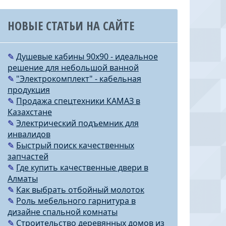
НОВЫЕ СТАТЬИ НА САЙТЕ
✎
Душевые кабины 90х90 - идеальное
решение для небольшой ванной
✎
"Электрокомплект" - кабельная
продукция
✎
Продажа спецтехники КАМАЗ в
Казахстане
✎
Электрический подъемник для
инвалидов
✎
Быстрый поиск качественных
запчастей
✎
Где купить качественные двери в
Алматы
✎
Как выбрать отбойный молоток
✎
Роль мебельного гарнитура в
дизайне спальной комнаты
✎
Строительство деревянных домов из