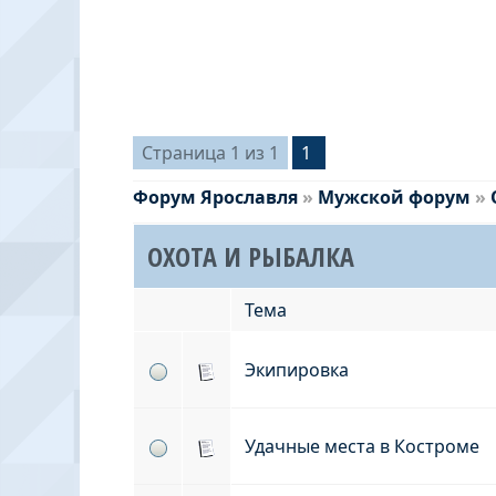
Страница
1
из
1
1
Форум Ярославля
»
Мужской форум
»
ОХОТА И РЫБАЛКА
Тема
Экипировка
Удачные места в Костроме