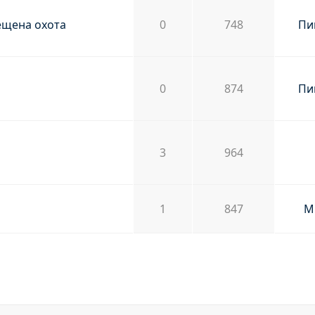
ещена охота
0
748
Пи
0
874
Пи
3
964
1
847
M