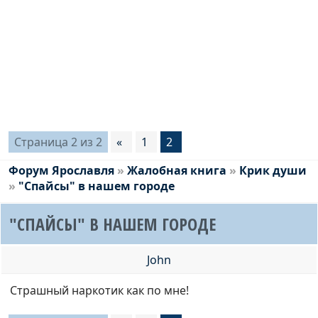
Страница
2
из
2
«
1
2
Форум Ярославля
»
Жалобная книга
»
Крик души
»
"Спайсы" в нашем городе
"СПАЙСЫ" В НАШЕМ ГОРОДЕ
John
Страшный наркотик как по мне!