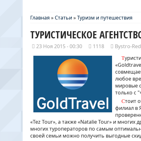
Главная
»
Статьи
»
Туризм и путешествия
ТУРИСТИЧЕСКОЕ АГЕНТСТВ
23 Ноя 2015 - 00:30
1118
Bystro-Red
Туристическая современная фирма под названием
«Goldtrave
совмещает
любое вре
мировые с
только с "
Стоит отметить, что турагентство Gold Travel имеет
филиал в 
проверенн
«Tez Tour», а также «Natalie Tour» и многих
многих туроператоров по самым оптимальн
своей семьи можно получить выгодные скид