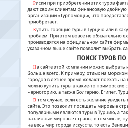
Риски при приобретении этих туров фактически отсутствуют, так как данные туроператоры
дают своим клиентам финансовую двойную г
организации «Турпомощь», что предоставляе
приобретает.
Купить горящие туры в Турцию или в какую-то иную страну в этой компании можно без
проблем. При этом вовсе не обязательно ех
производятся на официальном сайте фирмы
указанном выше сайте позволит выбрать с
ПОИСК ТУРОВ ПО
На сайте этой компании можно выбрать именно тот вид отдыха, который подойдет вам
больше всего. К примеру, отдых на морско
городов в летнее время желают поехать на 
можно купить туры в какие-то приморские с
Черногорию, а также Болгарию, Египет, Турц
В том случае, если есть желание увидеть мир, лучше всего купить тур на указанном выше
сайте. Это позволит посещать мировые стра
популярными являются туры в Турцию, а так
различные мировые страны, в том числе, п
на весь мир города искусств, то есть Вене