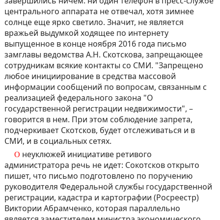
завершились ничем: ни один телефон в пресс-службе
центрального аппарата не отвечал, хотя зимнее
солнце еще ярко светило. Значит, не является
вражьей выдумкой ходящее по интернету
выпущенное в конце ноября 2016 года письмо
замглавы ведомства А.Н. Скотскова, запрещающее
сотрудникам всякие контакты со СМИ. "Запрещено
любое инициирование в средства массовой
информации сообщений по вопросам, связанным с
реализацией федерального закона "О
государственной регистрации недвижимости", –
говорится в нем. При этом соблюдение запрета,
подчеркивает Скотсков, будет отслеживаться и в
СМИ, и в социальных сетях.
О неуклюжей инициативе ретивого
администратора речь не идет: Сокотсков открыто
пишет, что письмо подготовлено по поручению
руководителя Федеральной службы государственной
регистрации, кадастра и картографии (Росреестр)
Виктории Абрамченко, которая параллельно
является заместителем министра экономического