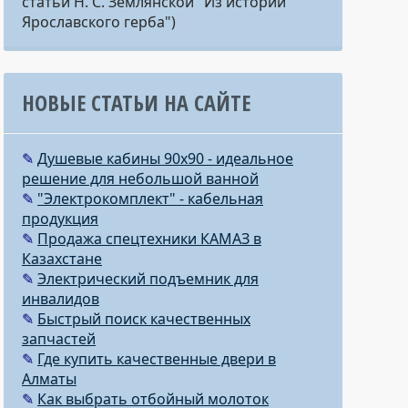
статьи Н. С. Землянской "Из истории
Ярославского герба")
НОВЫЕ СТАТЬИ НА САЙТЕ
✎
Душевые кабины 90х90 - идеальное
решение для небольшой ванной
✎
"Электрокомплект" - кабельная
продукция
✎
Продажа спецтехники КАМАЗ в
Казахстане
✎
Электрический подъемник для
инвалидов
✎
Быстрый поиск качественных
запчастей
✎
Где купить качественные двери в
Алматы
✎
Как выбрать отбойный молоток