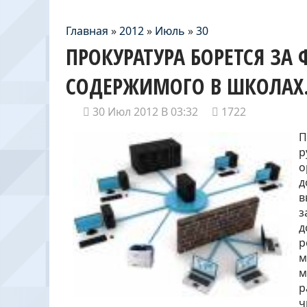
Главная
»
2012
»
Июль
»
30
ПРОКУРАТУРА БОРЕТСЯ ЗА
СОДЕРЖИМОГО В ШКОЛАХ
30 Июл 2012 В 03:32
1722
П
р
о
д
в
з
д
р
м
м
р
ч