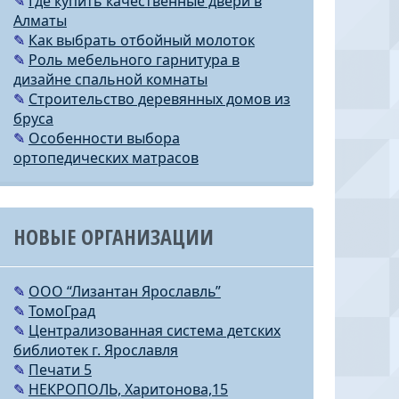
✎
Где купить качественные двери в
Алматы
✎
Как выбрать отбойный молоток
✎
Роль мебельного гарнитура в
дизайне спальной комнаты
✎
Строительство деревянных домов из
бруса
✎
Особенности выбора
ортопедических матрасов
НОВЫЕ ОРГАНИЗАЦИИ
✎
ООО “Лизантан Ярославль”
✎
ТомоГрад
✎
Централизованная система детских
библиотек г. Ярославля
✎
Печати 5
✎
НЕКРОПОЛЬ, Харитонова,15