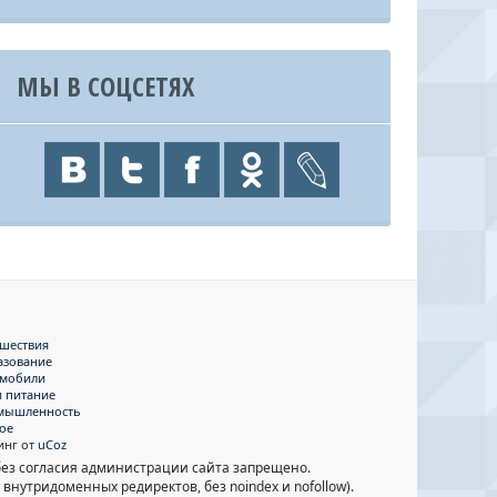
МЫ В СОЦСЕТЯХ
шествия
азование
омобили
и питание
мышленность
ое
инг от
uCoz
ез согласия администрации сайта запрещено.
внутридоменных редиректов, без noindex и nofollow).