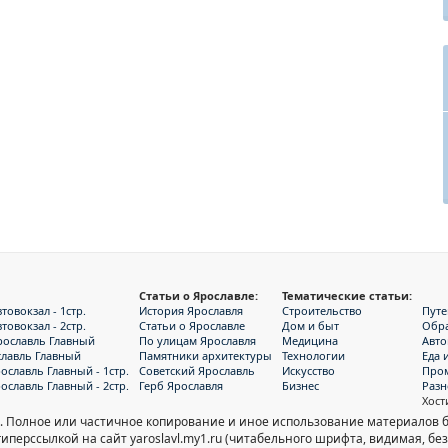
Статьи о Ярославле:
Тематические статьи:
овокзал - 1стр.
История Ярославля
Строительство
Путе
овокзал - 2стр.
Статьи о Ярославле
Дом и быт
Обр
рославль Главный
По улицам Ярославля
Медицина
Авт
славль Главный
Памятники архитектуры
Технологии
Еда 
ославль Главный - 1стр.
Советский Ярославль
Искусство
Про
ославль Главный - 2стр.
Герб Ярославля
Бизнес
Разн
Хост
. Полное или частичное копирование и иное использование материалов б
перссылкой на сайт yaroslavl.my1.ru (читабельного шрифта, видимая, без 